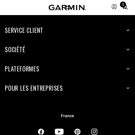
0
Total
items
in
SERVICE CLIENT
cart:
0
SOCIÉTÉ
PLATEFORMES
POUR LES ENTREPRISES
France