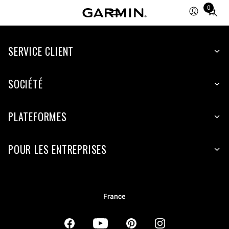
0
Total
items
in
SERVICE CLIENT
cart:
0
SOCIÉTÉ
PLATEFORMES
POUR LES ENTREPRISES
France