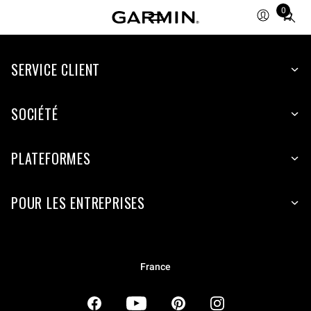
0
Total
items
in
SERVICE CLIENT
cart:
0
SOCIÉTÉ
PLATEFORMES
POUR LES ENTREPRISES
France