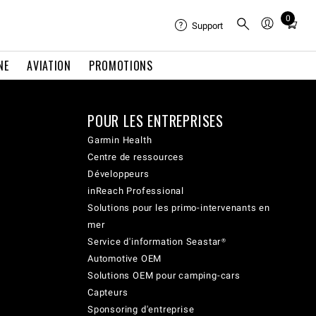
0
Total
Support
items
in
NE
AVIATION
PROMOTIONS
cart:
0
POUR LES ENTREPRISES
Garmin Health
Centre de ressources
Développeurs
inReach Professional
Solutions pour les primo-intervenants en
mer
Service d'information Seastar®
Automotive OEM
Solutions OEM pour camping-cars
Capteurs
Sponsoring d'entreprise