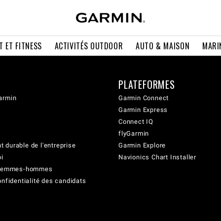
T ET FITNESS
ACTIVITÉS OUTDOOR
AUTO & MAISON
MARI
PLATEFORMES
armin
Garmin Connect
Garmin Express
Connect IQ
flyGarmin
 durable de l'entreprise
Garmin Explore
oi
Navionics Chart Installer
é femmes-hommes
onfidentialité des candidats