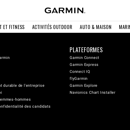
T ET FITNESS
ACTIVITÉS OUTDOOR
AUTO & MAISON
MARI
PLATEFORMES
armin
Garmin Connect
Garmin Express
Connect IQ
flyGarmin
 durable de l'entreprise
Garmin Explore
oi
Navionics Chart Installer
é femmes-hommes
onfidentialité des candidats