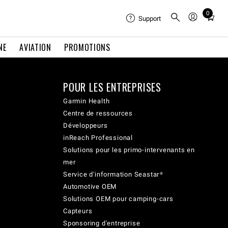
0
Total
Support
items
in
NE
AVIATION
PROMOTIONS
cart:
0
POUR LES ENTREPRISES
Garmin Health
Centre de ressources
Développeurs
inReach Professional
Solutions pour les primo-intervenants en
mer
Service d'information Seastar®
Automotive OEM
Solutions OEM pour camping-cars
Capteurs
Sponsoring d'entreprise