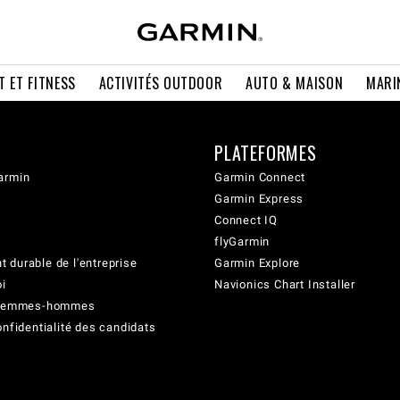
T ET FITNESS
ACTIVITÉS OUTDOOR
AUTO & MAISON
MARI
PLATEFORMES
armin
Garmin Connect
Garmin Express
Connect IQ
flyGarmin
 durable de l'entreprise
Garmin Explore
oi
Navionics Chart Installer
é femmes-hommes
onfidentialité des candidats