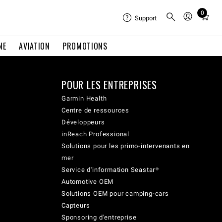
0
Total
Support
items
in
NE
AVIATION
PROMOTIONS
cart:
0
POUR LES ENTREPRISES
Garmin Health
Centre de ressources
Développeurs
inReach Professional
Solutions pour les primo-intervenants en
mer
Service d'information Seastar®
Automotive OEM
Solutions OEM pour camping-cars
Capteurs
Sponsoring d'entreprise