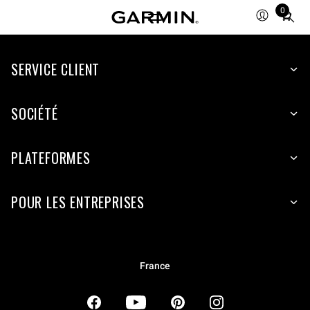
0
Total
items
in
SERVICE CLIENT
cart:
0
SOCIÉTÉ
PLATEFORMES
POUR LES ENTREPRISES
France