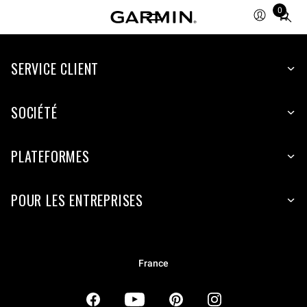
0
Total
items
in
SERVICE CLIENT
cart:
0
SOCIÉTÉ
PLATEFORMES
POUR LES ENTREPRISES
France