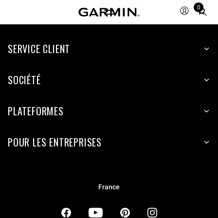
0
Total
items
in
SERVICE CLIENT
cart:
0
SOCIÉTÉ
PLATEFORMES
POUR LES ENTREPRISES
France