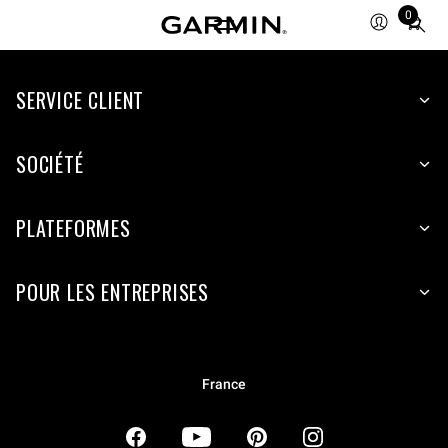
0
Total
items
in
SERVICE CLIENT
cart:
0
SOCIÉTÉ
PLATEFORMES
POUR LES ENTREPRISES
France