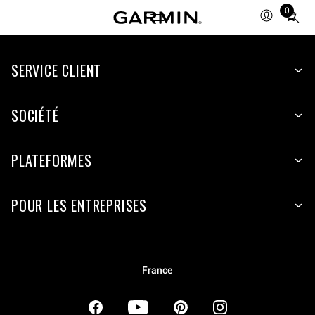
0
Total
items
in
SERVICE CLIENT
cart:
0
SOCIÉTÉ
PLATEFORMES
POUR LES ENTREPRISES
France