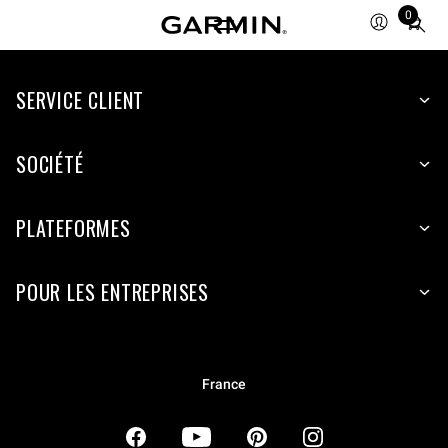
0
Total
items
in
SERVICE CLIENT
cart:
0
SOCIÉTÉ
PLATEFORMES
POUR LES ENTREPRISES
France