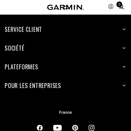
0
Total
items
in
SERVICE CLIENT
cart:
0
SOCIÉTÉ
PLATEFORMES
POUR LES ENTREPRISES
France