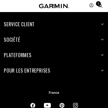
0
Total
items
in
SERVICE CLIENT
cart:
0
SOCIÉTÉ
PLATEFORMES
POUR LES ENTREPRISES
France