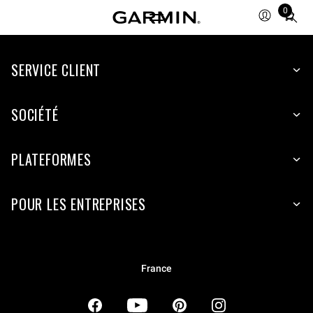
0
Total
items
in
SERVICE CLIENT
cart:
0
SOCIÉTÉ
PLATEFORMES
POUR LES ENTREPRISES
France