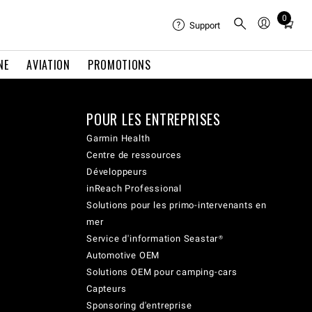
0
Total
Support
items
in
NE
AVIATION
PROMOTIONS
cart:
0
POUR LES ENTREPRISES
Garmin Health
Centre de ressources
Développeurs
inReach Professional
Solutions pour les primo-intervenants en
mer
Service d'information Seastar®
Automotive OEM
Solutions OEM pour camping-cars
Capteurs
Sponsoring d'entreprise