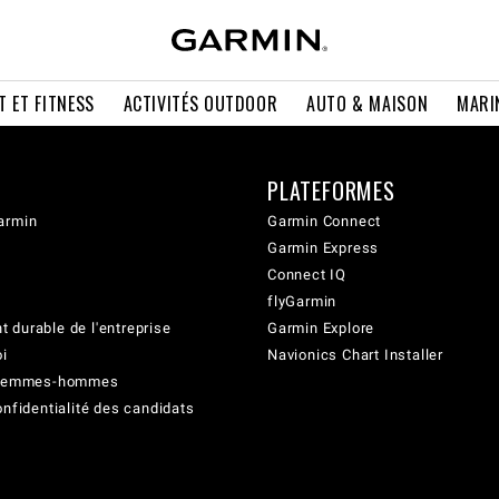
T ET FITNESS
ACTIVITÉS OUTDOOR
AUTO & MAISON
MARI
PLATEFORMES
armin
Garmin Connect
Garmin Express
Connect IQ
flyGarmin
 durable de l'entreprise
Garmin Explore
oi
Navionics Chart Installer
é femmes-hommes
onfidentialité des candidats