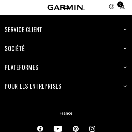
0
Total
items
in
SERVICE CLIENT
cart:
0
SOCIÉTÉ
PLATEFORMES
POUR LES ENTREPRISES
France