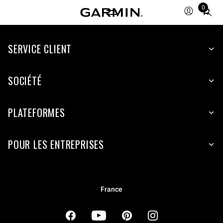
0
Total
items
in
cart:
SERVICE CLIENT
0
SOCIÉTÉ
PLATEFORMES
POUR LES ENTREPRISES
France