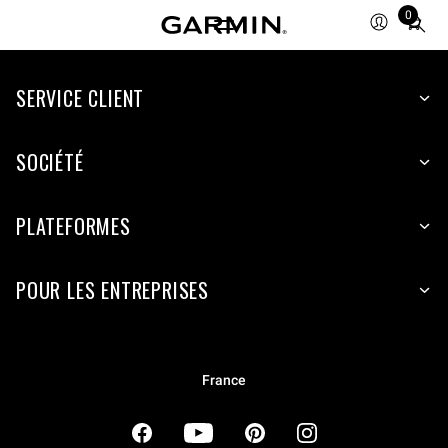
0
Total
items
in
cart:
SERVICE CLIENT
0
SOCIÉTÉ
PLATEFORMES
POUR LES ENTREPRISES
France