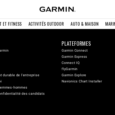
T ET FITNESS
ACTIVITÉS OUTDOOR
AUTO & MAISON
MARI
PLATEFORMES
armin
Garmin Connect
Garmin Express
Connect IQ
flyGarmin
 durable de l'entreprise
Garmin Explore
oi
Navionics Chart Installer
é femmes-hommes
onfidentialité des candidats