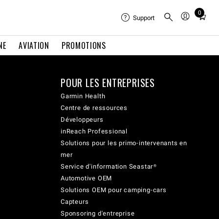
0
Total
Support
items
in
NE
AVIATION
PROMOTIONS
cart:
0
POUR LES ENTREPRISES
Garmin Health
Centre de ressources
Développeurs
inReach Professional
Solutions pour les primo-intervenants en
mer
Service d'information Seastar®
Automotive OEM
Solutions OEM pour camping-cars
Capteurs
Sponsoring d'entreprise