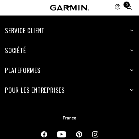
0
Total
items
in
cart:
SERVICE CLIENT
0
SOCIÉTÉ
PLATEFORMES
POUR LES ENTREPRISES
France