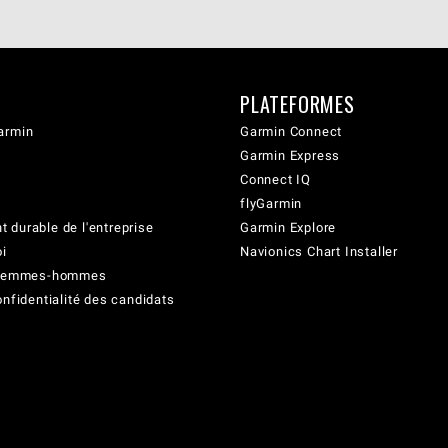
PLATEFORMES
armin
Garmin Connect
Garmin Express
Connect IQ
flyGarmin
 durable de l'entreprise
Garmin Explore
oi
Navionics Chart Installer
é femmes-hommes
onfidentialité des candidats