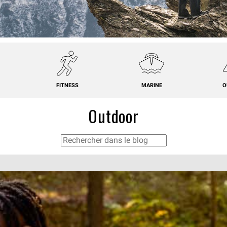
FITNESS
MARINE
O
Outdoor