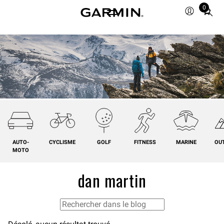
0
Total
items
in
cart:
0
AUTO-
CYCLISME
GOLF
FITNESS
MARINE
OU
MOTO
dan martin