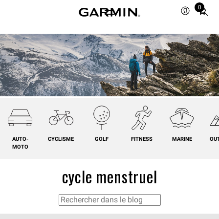
0
Total
items
in
cart:
0
AUTO-
CYCLISME
GOLF
FITNESS
MARINE
OU
MOTO
cycle menstruel