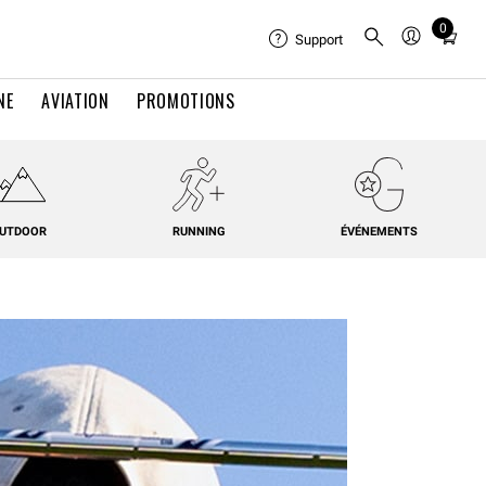
0
Total
Support
items
in
NE
AVIATION
PROMOTIONS
cart:
0
UTDOOR
RUNNING
ÉVÉNEMENTS