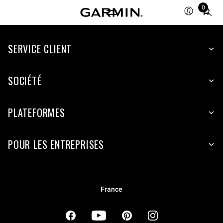
0
Total
items
in
cart:
SERVICE CLIENT
0
SOCIÉTÉ
PLATEFORMES
POUR LES ENTREPRISES
France