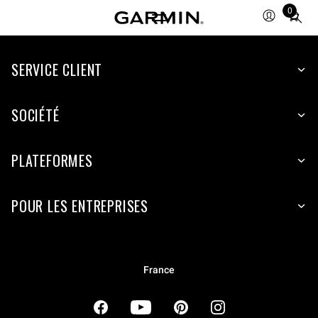
0
Total
items
in
cart:
SERVICE CLIENT
0
SOCIÉTÉ
PLATEFORMES
POUR LES ENTREPRISES
France