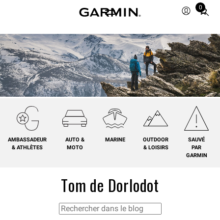
0
Total
items
in
cart:
0
AMBASSADEUR
AUTO &
MARINE
OUTDOOR
SAUVÉ
& ATHLÈTES
MOTO
& LOISIRS
PAR
GARMIN
Tom de Dorlodot