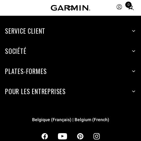
0
Total
items
in
cart:
SERVICE CLIENT
0
SOCIÉTÉ
PLATES-FORMES
POUR LES ENTREPRISES
Belgique (Français) | Belgium (French)