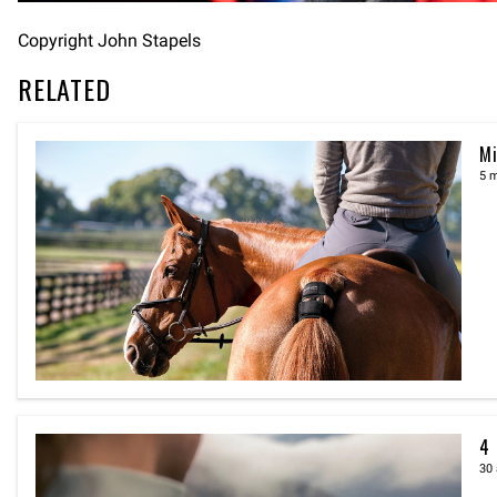
Copyright John Stapels
RELATED
Mi
5 
4 
30 