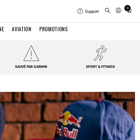
0
Total
Support
items
in
NE
AVIATION
PROMOTIONS
cart:
0
SAUVÉ PAR GARMIN
SPORT & FITNESS