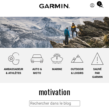
0
Total
items
in
cart:
0
AMBASSADEUR
AUTO &
MARINE
OUTDOOR
SAUVÉ
& ATHLÈTES
MOTO
& LOISIRS
PAR
GARMIN
motivation