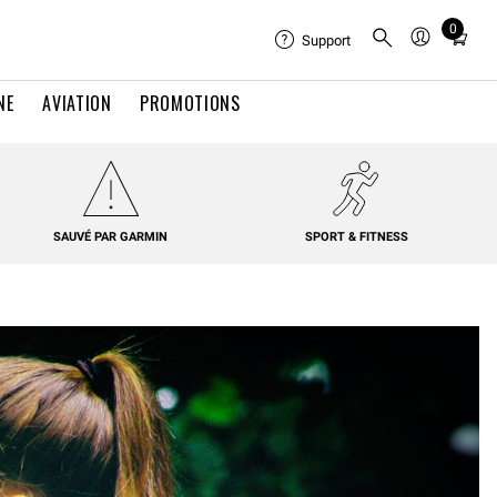
0
Total
Support
items
in
NE
AVIATION
PROMOTIONS
cart:
0
SAUVÉ PAR GARMIN
SPORT & FITNESS