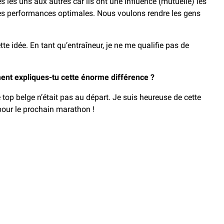
s les uns aux autres car ils ont une influence (mutuelle) les
r des performances optimales. Nous voulons rendre les gens
ée. En tant qu’entraîneur, je ne me qualifie pas de
nt expliques-tu cette énorme différence ?
 top belge n’était pas au départ. Je suis heureuse de cette
x pour le prochain marathon !