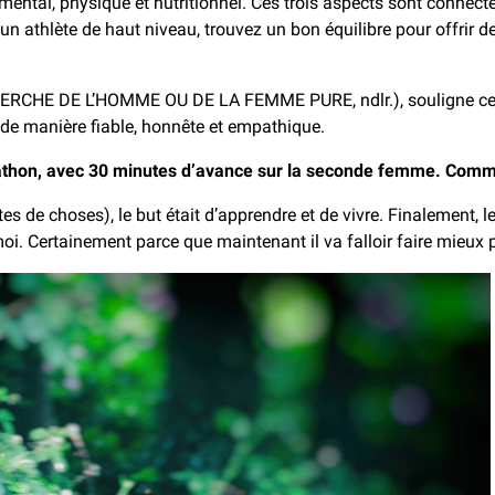
mental, physique et nutritionnel. Ces trois aspects sont connecté
 d’un athlète de haut niveau, trouvez un bon équilibre pour offri
HE DE L’HOMME OU DE LA FEMME PURE, ndlr.), souligne cette id
r de manière fiable, honnête et empathique.
athon, avec 30 minutes d’avance sur la seconde femme. Comme
s de choses), le but était d’apprendre et de vivre. Finalement, le
r moi. Certainement parce que maintenant il va falloir faire mieu