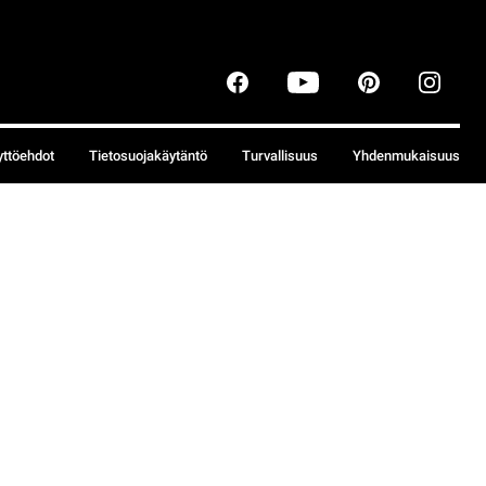
yttöehdot
Tietosuojakäytäntö
Turvallisuus
Yhdenmukaisuus