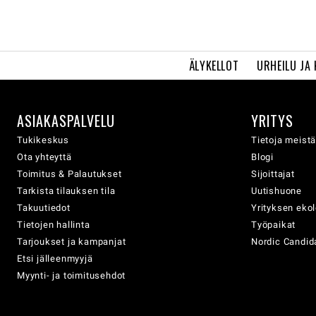
ÄLYKELLOT
URHEILU JA
ASIAKASPALVELU
YRITYS
Tukikeskus
Tietoja meist
Ota yhteyttä
Blogi
Toimitus & Palautukset
Sijoittajat
Tarkista tilauksen tila
Uutishuone
Takuutiedot
Yrityksen eko
Tietojen hallinta
Työpaikat
Tarjoukset ja kampanjat
Nordic Candida
Etsi jälleenmyyjä
Myynti- ja toimitusehdot