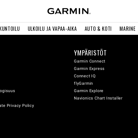
 KUNTOILU
ULKOILU JA VAPAA-AIKA
AUTO & KOTI
MARINE
YMPÄRISTÖT
ä
Garmin Connect
Garmin Express
Connect IQ
flyGarmin
logisuus
Garmin Explore
Navionics Chart Installer
te Privacy Policy