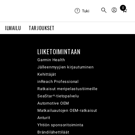
0
Total
Tuki
items
in
ILMAILU
TARJOUKSET
cart:
0
LIIKETOIMINTAAN
Garmin Health
Jälleenmyyjien kirjautuminen
Kehittäjät
inReach Professional
Ratkaisut meripelastustiimeille
SeaStar®-tietopalvelu
Automotive OEM
Matkailuautojen OEM-ratkaisut
Anturit
Yhtiön sponsoritoiminta
Brändilähettiläät