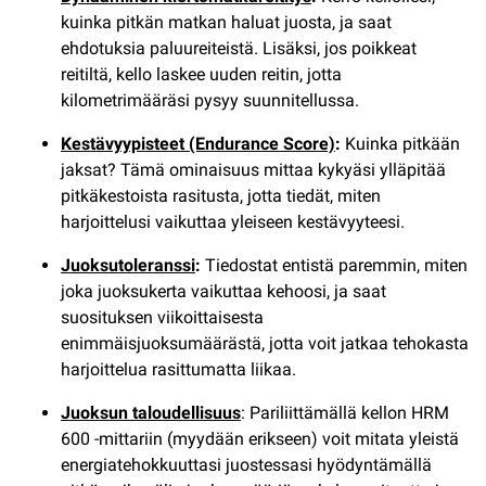
kuinka pitkän matkan haluat juosta, ja saat
ehdotuksia paluureiteistä. Lisäksi, jos poikkeat
reitiltä, kello laskee uuden reitin, jotta
kilometrimääräsi pysyy suunnitellussa.
Kestävyypisteet (Endurance Score)
:
Kuinka pitkään
jaksat? Tämä ominaisuus mittaa kykyäsi ylläpitää
pitkäkestoista rasitusta, jotta tiedät, miten
harjoittelusi vaikuttaa yleiseen kestävyyteesi.
Juoksutoleranssi
:
Tiedostat entistä paremmin, miten
joka juoksukerta vaikuttaa kehoosi, ja saat
suosituksen viikoittaisesta
enimmäisjuoksumäärästä, jotta voit jatkaa tehokasta
harjoittelua rasittumatta liikaa.
Juoksun taloudellisuus
: Pariliittämällä kellon HRM
600 -mittariin (myydään erikseen) voit mitata yleistä
energiatehokkuuttasi juostessasi hyödyntämällä