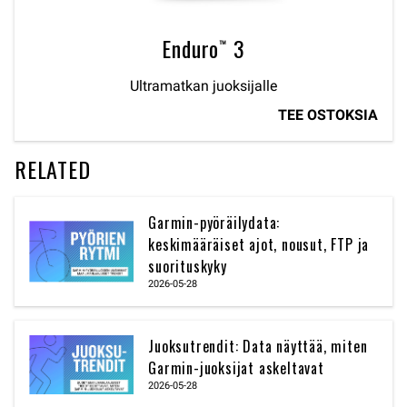
Enduro™ 3
Ultramatkan juoksijalle
TEE OSTOKSIA
RELATED
Garmin-pyöräilydata:
keskimääräiset ajot, nousut, FTP ja
suorituskyky
2026-05-28
Juoksutrendit: Data näyttää, miten
Garmin-juoksijat askeltavat
2026-05-28