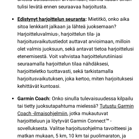
tulisi levätä ennen seuraavaa harjoitusta.
Edistynyt harjoittelun seuranta
:
Mietitkö, onko aika
sitoa lenkkarit jalkaan ja lähteä juoksemaan?
Harjoitteluvalmius-, harjoittelun tila- ja
harjoitusvaikutustiedot auttavat arvioimaan, milloin
olet valmis juoksuun, sekä antavat tietoa harjoittelusi
etenemisestä. Voit vahvistaa harjoittelurutiiniasi
seuraamalla harjoittelun tilaa nähdäksesi,
harjoitteletko tuottavasti, sekä tarkistamalla
harjoitusvaikutuksen, joka kertoo, miten harjoituksesi
kehittävät kuntoasi.
Garmin Coach:
Onko sinulla tulevaisuudessa kilpailu
tai tietty juoksutapahtuma mielessä?
Tutustu Garmin
Coach -ilmaisohjelmiin
, jotka mukautuvat
harjoitteluun ja löytyvät Garmin Connect™ -
sovelluksesta. Valitse harjoitusohjelma tavoitteesi ja
matkan mukaan, 5 km, 10 km tai puolimaraton, ja