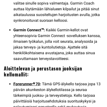
valitse sinulle sopiva valmentaja. Garmin Coach
auttaa löytämään lähialueen kilpailut ja pitää sinut
aikataulussa suositeltujen harjoitusten avulla, jotka
synkronoituvat suoraan kelloosi.
Garmin Connect™:
Kaikki Garmin-kellot ovat
yhteensopivia Garmin Connect -sovelluksen kanssa,
ilmaisen työkalun, jolla voit seurata, analysoida ja
jakaa terveys- ja kuntoilutietoja. Ajattele sitä
henkilökohtaisena avustajana, joka auttaa sinua
saavuttamaan terveystavoitteesi.
Aloittelevan ja perustason juoksijan
kellomallit:
Forerunner® 70
:
Tämä GPS-älykello tarjoaa jopa 13
päivän akunkeston älykellotilassa ja seuraa
tärkeimpiä juoksu- ja terveystietoja. Kello tarjoaa
päivittäisiä harjoitusehdotuksia suorituskykysi ja
palautumisesi perusteella sekä mukautuvia