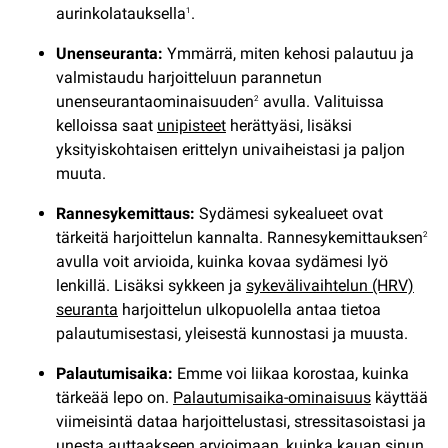
aurinkolatauksella
.
1
Unenseuranta:
Ymmärrä, miten kehosi palautuu ja
valmistaudu harjoitteluun parannetun
unenseurantaominaisuuden
avulla. Valituissa
2
kelloissa saat
unipisteet
herättyäsi, lisäksi
yksityiskohtaisen erittelyn univaiheistasi ja paljon
muuta.
Rannesykemittaus:
Sydämesi sykealueet ovat
tärkeitä harjoittelun kannalta. Rannesykemittauksen
2
avulla voit arvioida, kuinka kovaa sydämesi lyö
lenkillä. Lisäksi sykkeen ja
sykevälivaihtelun (HRV)
seuranta
harjoittelun ulkopuolella antaa tietoa
palautumisestasi, yleisestä kunnostasi ja muusta.
Palautumisaika:
Emme voi liikaa korostaa, kuinka
tärkeää lepo on.
Palautumisaika-ominaisuus
käyttää
viimeisintä dataa harjoittelustasi, stressitasoistasi ja
unesta auttaakseen arvioimaan, kuinka kauan sinun