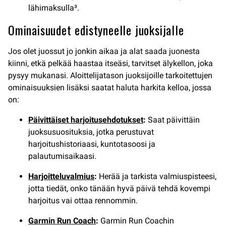
lähimaksulla³.
Ominaisuudet edistyneelle juoksijalle
Jos olet juossut jo jonkin aikaa ja alat saada juonesta
kiinni, etkä pelkää haastaa itseäsi, tarvitset älykellon, joka
pysyy mukanasi. Aloittelijatason juoksijoille tarkoitettujen
ominaisuuksien lisäksi saatat haluta harkita kelloa, jossa
on:
Päivittäiset harjoitusehdotukset
:
Saat päivittäin
juoksusuosituksia, jotka perustuvat
harjoitushistoriaasi, kuntotasoosi ja
palautumisaikaasi.
Harjoitteluvalmius
:
Herää ja tarkista valmiuspisteesi,
jotta tiedät, onko tänään hyvä päivä tehdä kovempi
harjoitus vai ottaa rennommin.
Garmin Run Coach
:
Garmin Run Coachin