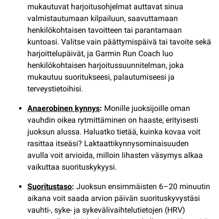
mukautuvat harjoitusohjelmat auttavat sinua
valmistautumaan kilpailuun, saavuttamaan
henkilökohtaisen tavoitteen tai parantamaan
kuntoasi. Valitse vain päättymispäivä tai tavoite sekä
harjoittelupäivät, ja Garmin Run Coach luo
henkilökohtaisen harjoitussuunnitelman, joka
mukautuu suoritukseesi, palautumiseesi ja
terveystietoihisi.
Anaerobinen kynnys
:
Monille juoksijoille oman
vauhdin oikea rytmittäminen on haaste, erityisesti
juoksun alussa. Haluatko tietää, kuinka kovaa voit
rasittaa itseäsi? Laktaattikynnysominaisuuden
avulla voit arvioida, milloin lihasten väsymys alkaa
vaikuttaa suorituskykyysi.
Suoritustaso
:
Juoksun ensimmäisten 6–20 minuutin
aikana voit saada arvion päivän suorituskyvystäsi
vauhti-, syke- ja sykevälivaihtelutietojen (HRV)