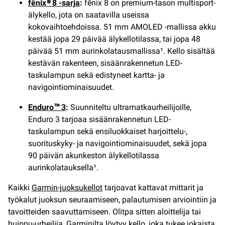
fēnix® 8 -sarja
:
fēnix 8 on premium-tason multisport-
älykello, jota on saatavilla useissa
kokovaihtoehdoissa. 51 mm AMOLED -mallissa akku
kestää jopa 29 päivää älykellotilassa, tai jopa 48
päivää 51 mm aurinkolatausmallissa¹. Kello sisältää
kestävän rakenteen, sisäänrakennetun LED-
taskulampun sekä edistyneet kartta- ja
navigointiominaisuudet.
Enduro™ 3
:
Suunniteltu ultramatkaurheilijoille,
Enduro 3 tarjoaa sisäänrakennetun LED-
taskulampun sekä ensiluokkaiset harjoittelu-,
suorituskyky- ja navigointiominaisuudet, sekä jopa
90 päivän akunkeston älykellotilassa
aurinkolatauksella¹.
Kaikki
Garmin-juoksukellot
tarjoavat kattavat mittarit ja
työkalut juoksun seuraamiseen, palautumisen arviointiin ja
tavoitteiden saavuttamiseen. Olitpa sitten aloittelija tai
huippu-urheilija, Garminilta löytyy kello, joka tukee jokaista