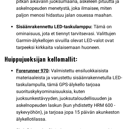
pitkän aikavälin juoksumääriä, askeleen pituutta ja
askelnopeuden menetystä, joka ilmaisee, miten
paljon menosi hidastuu jalan osuessa maahan.
Sisäänrakennettu LED-taskulamppu:
Tämä on
ominaisuus, jota et tiennyt tarvitsevasi. Valittujen
Garmin-älykellojen sivuilla olevat LED-valot ovat
tarpeeksi kirkkaita valaisemaan huoneen.
Huippujuoksijan kellomallit:
Forerunner 970
:
Valmistettu ensiluokkaisista
materiaaleista ja varustettu sisäänrakennetulla LED-
taskulampulla, tämä GPS-älykello tarjoaa
suorituskykyominaisuuksia, kuten
juoksunkestävyyden, juoksutaloudellisuuden ja
askelnopeuden laskun (kun yhdistetty HRM 600 -
sykevyöhön), ja tarjoaa jopa 15 päivän akunkeston
älykellotilassa.