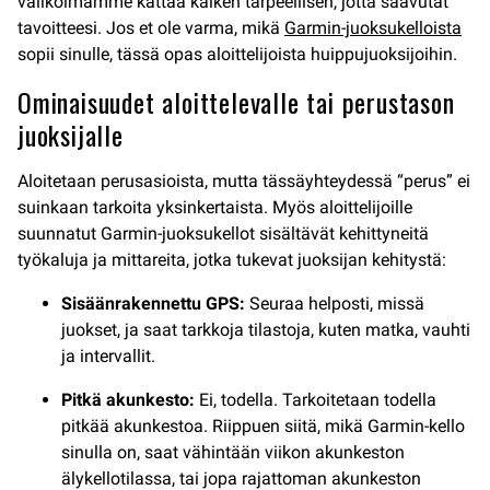
valikoimamme kattaa kaiken tarpeellisen, jotta saavutat
tavoitteesi. Jos et ole varma, mikä
Garmin-juoksukelloista
sopii sinulle, tässä opas aloittelijoista huippujuoksijoihin.
Ominaisuudet aloittelevalle tai perustason
juoksijalle
Aloitetaan perusasioista, mutta tässäyhteydessä “perus” ei
suinkaan tarkoita yksinkertaista. Myös aloittelijoille
suunnatut Garmin-juoksukellot sisältävät kehittyneitä
työkaluja ja mittareita, jotka tukevat juoksijan kehitystä:
Sisäänrakennettu GPS:
Seuraa helposti, missä
juokset, ja saat tarkkoja tilastoja, kuten matka, vauhti
ja intervallit.
Pitkä akunkesto:
Ei, todella. Tarkoitetaan todella
pitkää akunkestoa. Riippuen siitä, mikä Garmin-kello
sinulla on, saat vähintään viikon akunkeston
älykellotilassa, tai jopa rajattoman akunkeston