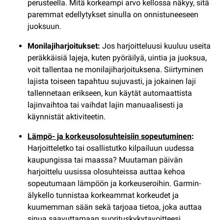
perusteella. Mitä korkeampi arvo kellossa näkyy, sitä
paremmat edellytykset sinulla on onnistuneeseen
juoksuun.
Monilajiharjoitukset:
Jos harjoitteluusi kuuluu useita
peräkkäisiä lajeja, kuten pyöräilyä, uintia ja juoksua,
voit tallentaa ne monilajiharjoituksena. Siirtyminen
lajista toiseen tapahtuu sujuvasti, ja jokainen laji
tallennetaan erikseen, kun käytät automaattista
lajinvaihtoa tai vaihdat lajin manuaalisesti ja
käynnistät aktiviteetin.
Lämpö- ja korkeusolosuhteisiin sopeutuminen
:
Harjoitteletko tai osallistutko kilpailuun uudessa
kaupungissa tai maassa? Muutaman päivän
harjoittelu uusissa olosuhteissa auttaa kehoa
sopeutumaan lämpöön ja korkeuseroihin. Garmin-
älykello tunnistaa korkeammat korkeudet ja
kuumemman sään sekä tarjoaa tietoa, joka auttaa
sinua saavuttamaan suorituskykytavoitteesi