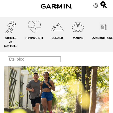
0
Total
items
in
cart:
0
URHEILU
HYVINVOINTI
ULKOILU
MARINE
AJANKOHTAISE
JA
KUNTOILU