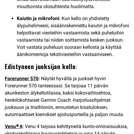
muuttuvista olosuhteista huolimatta.
Kaiutin ja mikrofoni:
Kun kello on yhdistetty
älypuhelimeesi, sisäänrakennettu kaiutin ja mikrofoni
helpottavat viesteihin vastaamista sekä puheluihin
vastaamista tai niiden soittamista kesken juoksun.
Voit vastata puheluun suoraan kellosta ja käyttää
äänikomentoja tekstiviesteihin vastaamiseen.
Edistyneen juoksijan kello
:
Forerunner 570
:
Näytät hyvältä ja juokset hyvin
Forerunner 570 ranteessasi. Se tarjoaa 11 päivän
akunkeston älykellotilassa, kaksi kokovaihtoehtoa,
henkilökohtaiset Garmin Coach -harjoitusohjelmat
juoksuun ja triathloniin, ennustetun kisatuloksen,
automaattiset kierrokset ajoitusporteilla ja paljon muuta.
Venu® 4
:
Venu 4 tarjoaa kehittyneitä kunto-ominaisuuksia,
yksityiskohtaisia hyvinvointitietoja ja jopa 14 päivän