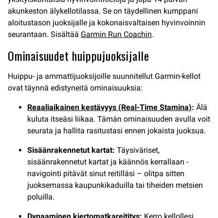
akunkeston älykellotilassa. Se on täydellinen kumppani
aloitustason juoksijalle ja kokonaisvaltaisen hyvinvoinnin
seurantaan. Sisältää
Garmin Run Coachin
.
Ominaisuudet huippujuoksijalle
Huippu- ja ammattijuoksijoille suunnitellut Garmin-kellot
ovat täynnä edistyneitä ominaisuuksia:
Reaaliaikainen kestävyys (Real-Time Stamina)
:
Älä
kuluta itseäsi liikaa. Tämän ominaisuuden avulla voit
seurata ja hallita rasitustasi ennen jokaista juoksua.
Sisäänrakennetut kartat:
Täysiväriset,
sisäänrakennetut kartat ja käännös kerrallaan -
navigointi pitävät sinut reitilläsi – olitpa sitten
juoksemassa kaupunkikaduilla tai tiheiden metsien
poluilla.
Dynaaminen kiertomatkareititys
:
Kerro kellollesi,