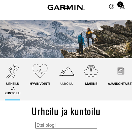
0
Total
items
in
cart:
0
URHEILU
HYVINVOINTI
ULKOILU
MARINE
AJANKOHTAISE
JA
KUNTOILU
Urheilu ja kuntoilu