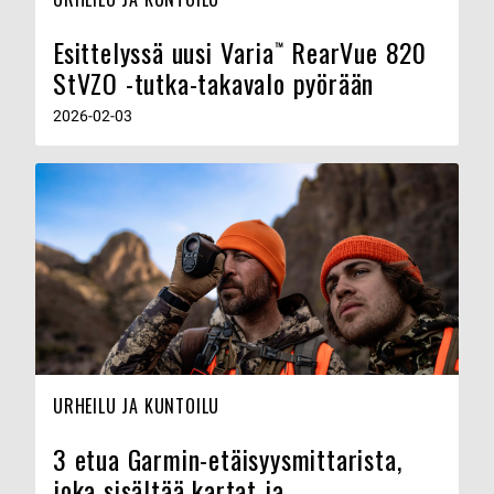
Esittelyssä uusi Varia™ RearVue 820
StVZO -tutka-takavalo pyörään
2026-02-03
URHEILU JA KUNTOILU
3 etua Garmin-etäisyysmittarista,
joka sisältää kartat ja