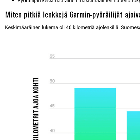
Pyöräilijän keskimääräinen maksimaalinen hapenottokyk
Miten pitkiä lenkkejä Garmin-pyöräilijät ajoi
Keskimääräinen lukema oli 46 kilometriä ajolenkillä. Suomess