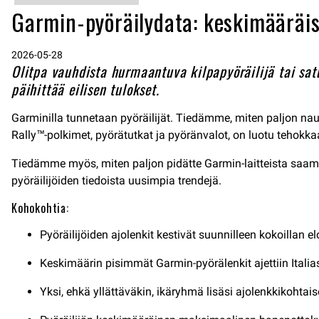
Garmin-pyöräilydata: keskimääräise
2026-05-28
Olitpa vauhdista hurmaantuva kilpapyöräilijä tai satu
päihittää eilisen tulokset.
Garminilla tunnetaan pyöräilijät. Tiedämme, miten paljon naut
Rally™-polkimet, pyörätutkat ja pyöränvalot, on luotu tehokk
Tiedämme myös, miten paljon pidätte Garmin-laitteista saam
pyöräilijöiden tiedoista uusimpia trendejä.
Kohokohtia:
Pyöräilijöiden ajolenkit kestivät suunnilleen kokoillan 
Keskimäärin pisimmät Garmin-pyörälenkit ajettiin Italiass
Yksi, ehkä yllättäväkin, ikäryhmä lisäsi ajolenkkikohta