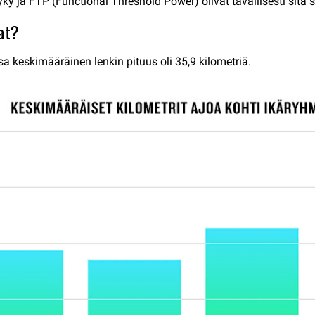
y ja FTP (Functional Threshold Power) olivat tavallisesti sit
vat?
a keskimääräinen lenkin pituus oli 35,9 kilometriä.