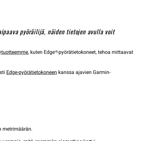
paava pyöräilijä, näiden tietojen avulla voit
lytuotteemme
, kuten Edge®-pyörätietokoneet, tehoa mittaavat
sti
Edge-pyörätietokoneen
kanssa ajavien Garmin-
an metrimäärän.