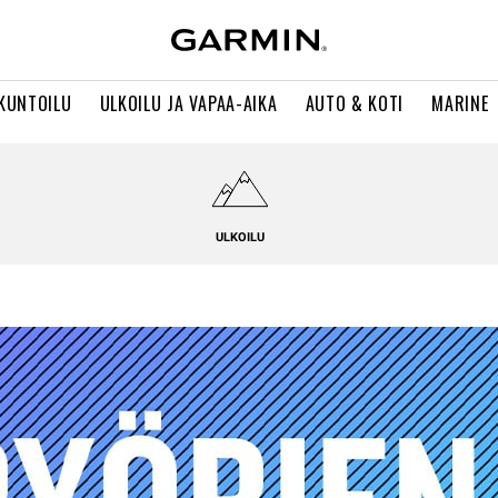
 KUNTOILU
ULKOILU JA VAPAA-AIKA
AUTO & KOTI
MARINE
ULKOILU