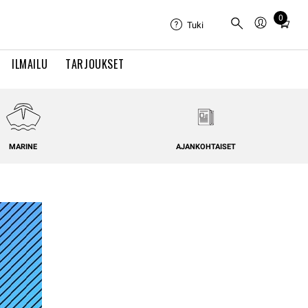
0
Total
Tuki
items
in
ILMAILU
TARJOUKSET
cart:
0
MARINE
AJANKOHTAISET