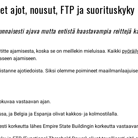
t ajot, nousut, FTP ja suorituskyky
nnaisesti ajava mutta entistä haastavampia reittejä kai
itte ajamisesta, koska se on meillekin mieluisaa. Kaikki
pyöräi
aaseen ajamiseen.
istanne ajotiedoista. Siksi olemme poimineet maailmanlaajuise
elokuvaa vastaavan ajan.
a, ja Belgia ja Espanja olivat kakkos- ja kolmostilalla.
isesti korkeutta lähes Empire State Buildingin korkeutta vastaav