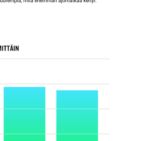
ä suurempia, mitä enemmän ajomatkaa kertyi.