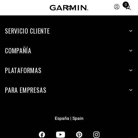
0
Total
items
in
SERVICIO CLIENTE
cart:
0
COMPAÑÍA
PLATAFORMAS
PARA EMPRESAS
España | Spain