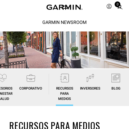
0
Total
items
in
GARMIN NEWSROOM
cart:
0
ESORIOS
CORPORATIVO
RECURSOS
INVERSORES
BLOG
ENESTAR
PARA
SALUD
MEDIOS
RECURSOS PARA MEDIOS