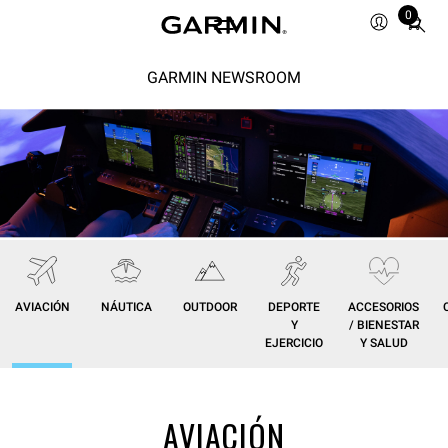
0
Total
items
in
GARMIN NEWSROOM
cart:
0
AVIACIÓN
NÁUTICA
OUTDOOR
DEPORTE
ACCESORIOS
Y
/ BIENESTAR
EJERCICIO
Y SALUD
AVIACIÓN