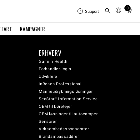
0
Total
Support
items
in
TFART
KAMPAGNER
cart:
0
ERHVERV
Garmin Health
Forhandler-login
Udviklere
inReach Professional
Marineudrykningsløsninger
SeaStar® Information Service
OEM til køretøjer
OEM løsninger til autocamper
Sensorer
Virksomhedssponsorater
Brandambassadører