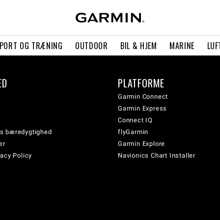
PORT OG TRÆNING
OUTDOOR
BIL & HJEM
MARINE
LUF
ED
PLATFORME
Garmin Connect
Garmin Express
Connect IQ
s bæredygtighed
flyGarmin
er
Garmin Explore
acy Policy
Navionics Chart Installer