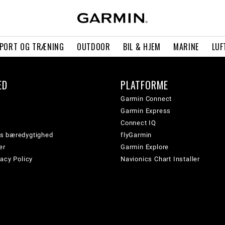
PORT OG TRÆNING
OUTDOOR
BIL & HJEM
MARINE
LUF
ED
PLATFORME
Garmin Connect
Garmin Express
Connect IQ
s bæredygtighed
flyGarmin
er
Garmin Explore
acy Policy
Navionics Chart Installer