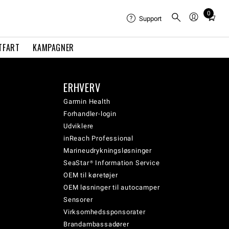
0
Total
Support
items
in
TFART
KAMPAGNER
cart:
0
ERHVERV
Garmin Health
Forhandler-login
Udviklere
inReach Professional
Marineudrykningsløsninger
SeaStar® Information Service
OEM til køretøjer
OEM løsninger til autocamper
Sensorer
Virksomhedssponsorater
Brandambassadører