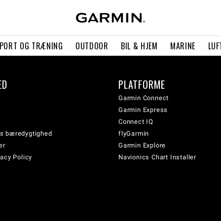
PORT OG TRÆNING
OUTDOOR
BIL & HJEM
MARINE
LUF
ED
PLATFORME
Garmin Connect
Garmin Express
Connect IQ
s bæredygtighed
flyGarmin
er
Garmin Explore
acy Policy
Navionics Chart Installer