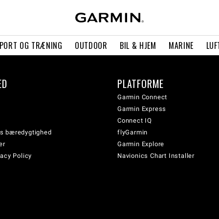
PORT OG TRÆNING
OUTDOOR
BIL & HJEM
MARINE
LUF
ED
PLATFORME
Garmin Connect
Garmin Express
Connect IQ
s bæredygtighed
flyGarmin
er
Garmin Explore
acy Policy
Navionics Chart Installer