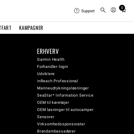
0
Total
Support
items
in
TFART
KAMPAGNER
cart:
0
ERHVERV
Garmin Health
Forhandler-login
Udviklere
inReach Professional
Marineudrykningsløsninger
SeaStar® Information Service
OEM til køretøjer
OEM løsninger til autocamper
Sensorer
Virksomhedssponsorater
Brandambassadører