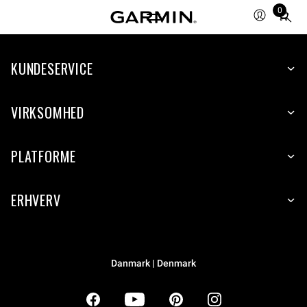
0
Total
items
in
KUNDESERVICE
cart:
0
VIRKSOMHED
PLATFORME
ERHVERV
Danmark | Denmark