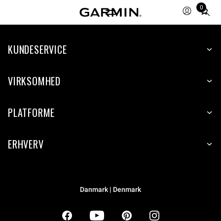
0
Total
items
in
KUNDESERVICE
cart:
0
VIRKSOMHED
PLATFORME
ERHVERV
Danmark | Denmark