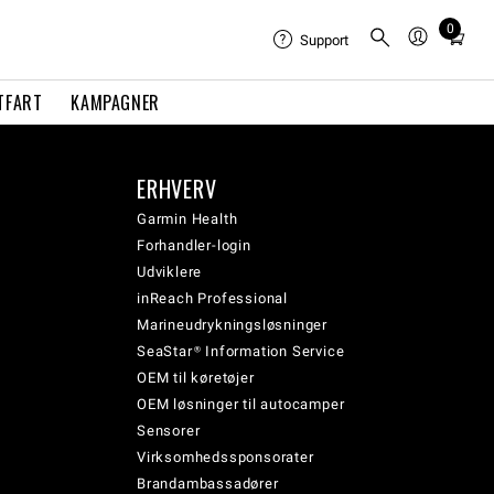
0
Total
Support
items
in
TFART
KAMPAGNER
cart:
0
ERHVERV
Garmin Health
Forhandler-login
Udviklere
inReach Professional
Marineudrykningsløsninger
SeaStar® Information Service
OEM til køretøjer
OEM løsninger til autocamper
Sensorer
Virksomhedssponsorater
Brandambassadører