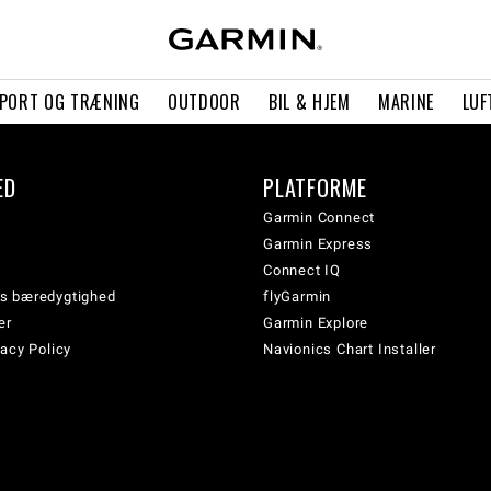
PORT OG TRÆNING
OUTDOOR
BIL & HJEM
MARINE
LUF
ED
PLATFORME
Garmin Connect
Garmin Express
Connect IQ
s bæredygtighed
flyGarmin
er
Garmin Explore
acy Policy
Navionics Chart Installer