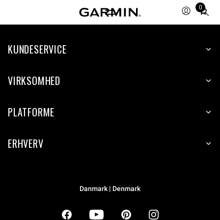
0
Total
items
in
KUNDESERVICE
cart:
0
VIRKSOMHED
PLATFORME
ERHVERV
Danmark | Denmark