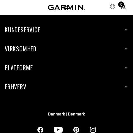
0
Total
items
in
KUNDESERVICE
cart:
0
VIRKSOMHED
PLATFORME
ERHVERV
Danmark | Denmark