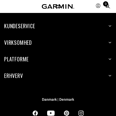
0
Total
items
in
KUNDESERVICE
cart:
0
VIRKSOMHED
PLATFORME
ERHVERV
Danmark | Denmark